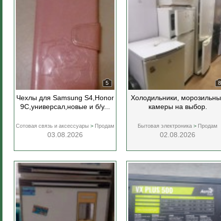
5
8
Чехлы для Samsung S4,Honor
Холодильники, морозильны
9С,универсал,новые и б/у...
камеры на выбор.
Сотовая связь и аксессуары
>
Продам
Бытовая электроника
>
Продам
03.08.2026
02.08.2026