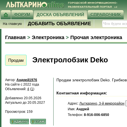
ФОРУМ
ДОСКА ОБЪЯВЛЕНИЙ
СПРАВОЧНИК
ДОБАВИТЬ ОБЪЯВЛЕНИЕ
На главную
Главная
>
Электроника
>
Прочая электроника
Электролобзик Deko
Продам
Продам электролобзик Deko. Грибковы
Автор:
Андрей1976
На сайте с 2022 года
Объявлений:
4
(
1
)
Контактная информация:
Добавлено 20.05.2026
Актуально до 20.05.2027
Адрес:
Лыткарино, 3-й микрорайон
Имя:
Андрей
Просмотров: 159
Телефон:
8-916-006-6850