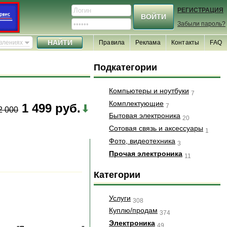
РЕГИСТРАЦИЯ
Забыли пароль?
явлениях
Правила
Реклама
Контакты
FAQ
Подкатегории
Компьютеры и ноутбуки
7
Комплектующие
1 499 руб.
7
2 000
Бытовая электроника
20
Сотовая связь и аксессуары
1
Фото, видеотехника
3
Прочая электроника
11
Категории
Услуги
308
Куплю/продам
374
Электроника
49