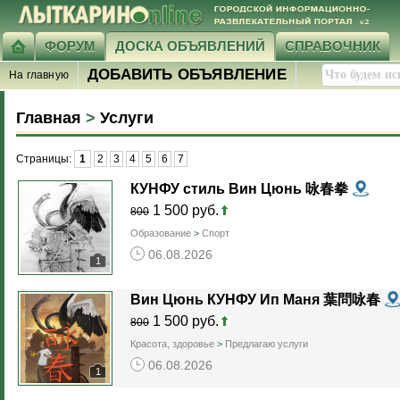
ФОРУМ
ДОСКА ОБЪЯВЛЕНИЙ
СПРАВОЧНИК
ДОБАВИТЬ ОБЪЯВЛЕНИЕ
На главную
Главная
>
Услуги
Страницы:
1
2
3
4
5
6
7
КУНФУ стиль Вин Цюнь 咏春拳
1 500 руб.
800
Образование
>
Спорт
06.08.2026
1
Вин Цюнь КУНФУ Ип Маня 葉問咏春
1 500 руб.
800
Красота, здоровье
>
Предлагаю услуги
06.08.2026
1