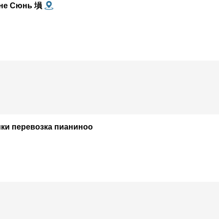
ине Сюнь 塤
ики перевозка пианиноо