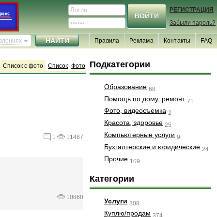
РЕГИСТРАЦИЯ
Забыли пароль?
явлениях
Правила
Реклама
Контакты
FAQ
Подкатегории
Список с фото
Список
Фото
Образование
68
Помощь по дому, ремонт
71
Фото, видеосъемка
2
Красота, здоровье
25
Компьютерные услуги
9
1
11487
Бухгалтерские и юридические
24
Прочие
109
Категории
10860
Услуги
308
Куплю/продам
374