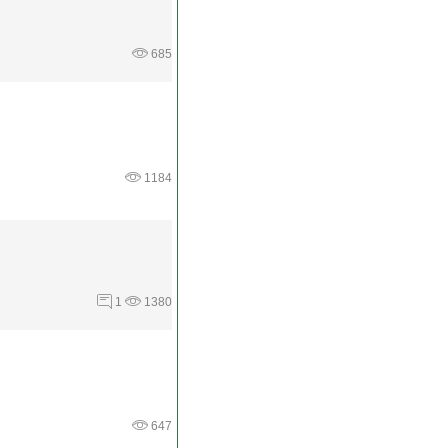
685
1184
1
1380
647