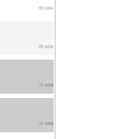
2894
4426
4155
1055