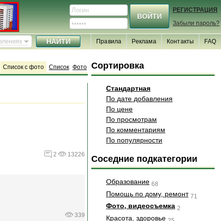
РЕГИСТРАЦИЯ
Забыли пароль?
явлениях
Правила
Реклама
Контакты
FAQ
Сортировка
Список с фото
Список
Фото
Стандартная
По дате добавления
По цене
По просмотрам
По комментариям
По популярности
2
13226
Соседние подкатегории
Образование
68
Помощь по дому, ремонт
71
Фото, видеосъемка
2
339
Красота, здоровье
25