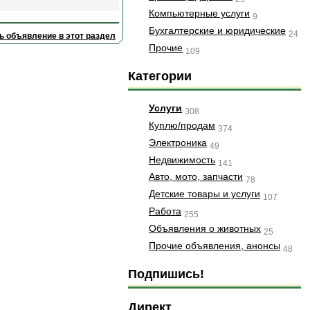
Компьютерные услуги
9
Бухгалтерские и юридические
24
ь объявление в этот раздел
Прочие
109
Категории
Услуги
308
Куплю/продам
374
Электроника
49
Недвижимость
141
Авто, мото, запчасти
78
Детские товары и услуги
107
Работа
255
Объявления о животных
25
Прочие объявления, анонсы
48
Подпишись!
Директ