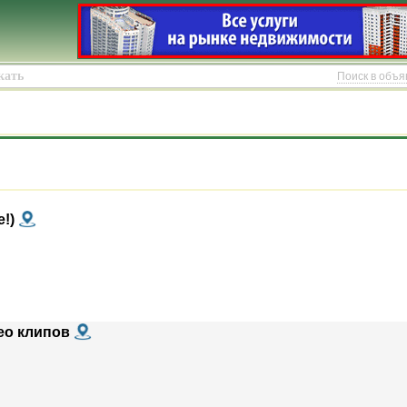
Поиск в объ
!)
ео клипов