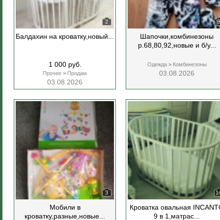
2
9
Балдахин на кроватку,новый...
Шапочки,комбинезоны
р.68,80,92,новые и б/у...
1 000 руб.
Одежда
>
Комбинезоны
03.08.2026
Прочее
>
Продам
03.08.2026
3
1
Мобили в
Кроватка овальная INCAN
кроватку,разные,новые...
9 в 1,матрас...