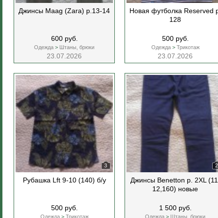
Джинсы Maag (Zara) р.13-14
Новая футболка Reserved р
128
600 руб.
500 руб.
Одежда
>
Штаны, брюки
Одежда
>
Трикотаж
23.07.2026
23.07.2026
3
2
Рубашка Lft 9-10 (140) б/у
Джинсы Benetton р. 2XL (11
12,160) новые
500 руб.
1 500 руб.
Одежда
>
Трикотаж
Одежда
>
Штаны, брюки