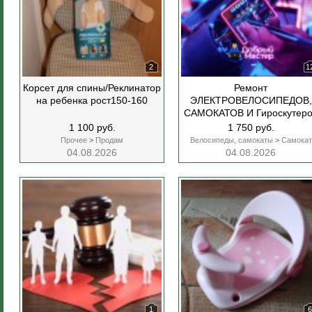
2
1
Корсет для спины/Реклинатор
Ремонт
на ребенка рост150-160
ЭЛЕКТРОВЕЛОСИПЕДОВ,
САМОКАТОВ И Гироскутеро
№1 В Городе!
1 100 руб.
1 750 руб.
Прочее
>
Продам
Велосипеды, самокаты
>
Самокат
04.08.2026
04.08.2026
1
6