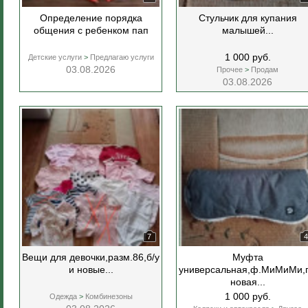
Определение порядка
Стульчик для купания
общения с ребенком пап
малышей...
1 000 руб.
Детские услуги
>
Предлагаю услуги
03.08.2026
Прочее
>
Продам
03.08.2026
7
4
Вещи для девочки,разм.86,б/у
Муфта
и новые...
универсальная,ф.МиМиМи,
новая...
1 000 руб.
Одежда
>
Комбинезоны