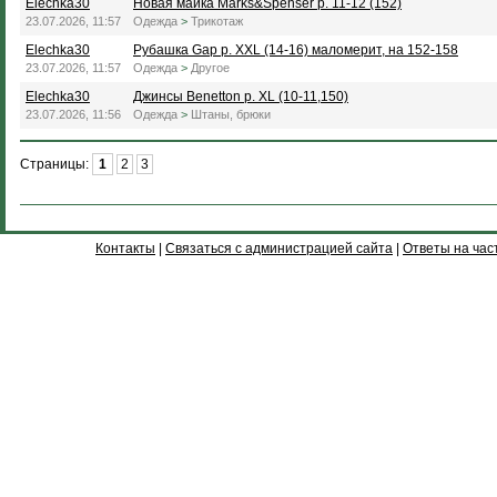
Elechka30
Новая майка Marks&Spenser р. 11-12 (152)
23.07.2026, 11:57
Одежда
>
Трикотаж
Elechka30
Рубашка Gap р. XXL (14-16) маломерит, на 152-158
23.07.2026, 11:57
Одежда
>
Другое
Elechka30
Джинсы Benetton р. XL (10-11,150)
23.07.2026, 11:56
Одежда
>
Штаны, брюки
Страницы:
1
2
3
Контакты
|
Связаться с администрацией сайта
|
Ответы на час