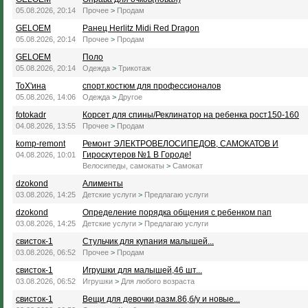
05.08.2026, 20:14
Прочее
>
Продам
GELOEM
Ранец Herlitz Midi Red Dragon
05.08.2026, 20:14
Прочее
>
Продам
GELOEM
Поло
05.08.2026, 20:14
Одежда
>
Трикотаж
ТоХ'ина
спорт.костюм для профессионалов
05.08.2026, 14:06
Одежда
>
Другое
fotokadr
Корсет для спины/Реклинатор на ребенка рост150-160
04.08.2026, 13:55
Прочее
>
Продам
komp-remont
Ремонт ЭЛЕКТРОВЕЛОСИПЕДОВ, САМОКАТОВ И
Гироскутеров №1 В Городе!
04.08.2026, 10:01
Велосипеды, самокаты
>
Самокат
dzokond
Алименты
03.08.2026, 14:25
Детские услуги
>
Предлагаю услуги
dzokond
Определение порядка общения с ребенком пап
03.08.2026, 14:25
Детские услуги
>
Предлагаю услуги
свисток-1
Стульчик для купания малышей...
03.08.2026, 06:52
Прочее
>
Продам
свисток-1
Игрушки для малышей,46 шт...
03.08.2026, 06:52
Игрушки
>
Для любого возраста
свисток-1
Вещи для девочки,разм.86,б/у и новые...