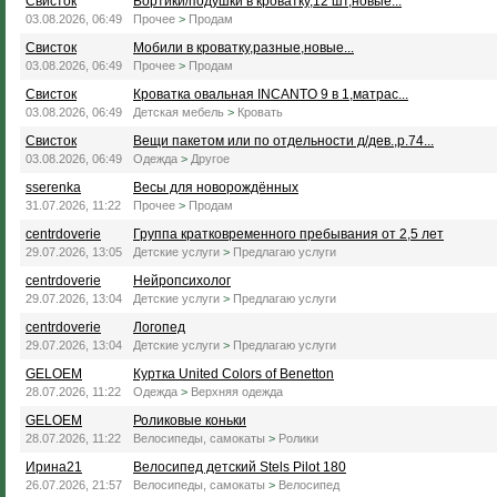
Свисток
Бортики/подушки в кроватку,12 шт,новые...
03.08.2026, 06:49
Прочее
>
Продам
Свисток
Мобили в кроватку,разные,новые...
03.08.2026, 06:49
Прочее
>
Продам
Свисток
Кроватка овальная INCANTO 9 в 1,матрас...
03.08.2026, 06:49
Детская мебель
>
Кровать
Свисток
Вещи пакетом или по отдельности д/дев.,р.74...
03.08.2026, 06:49
Одежда
>
Другое
sserenka
Весы для новорождённых
31.07.2026, 11:22
Прочее
>
Продам
centrdoverie
Группа кратковременного пребывания от 2,5 лет
29.07.2026, 13:05
Детские услуги
>
Предлагаю услуги
centrdoverie
Нейропсихолог
29.07.2026, 13:04
Детские услуги
>
Предлагаю услуги
centrdoverie
Логопед
29.07.2026, 13:04
Детские услуги
>
Предлагаю услуги
GELOEM
Куртка United Colors of Benetton
28.07.2026, 11:22
Одежда
>
Верхняя одежда
GELOEM
Роликовые коньки
28.07.2026, 11:22
Велосипеды, самокаты
>
Ролики
Ирина21
Велосипед детский Stels Pilot 180
26.07.2026, 21:57
Велосипеды, самокаты
>
Велосипед