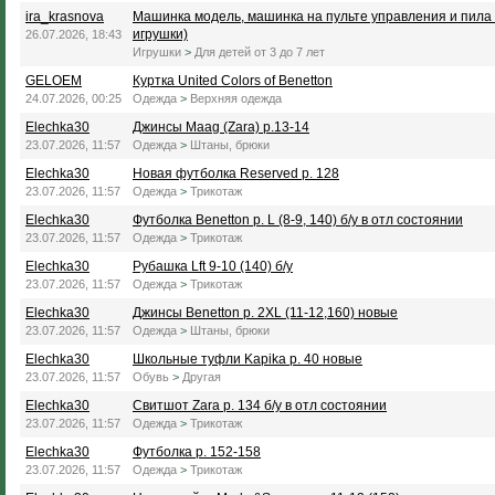
ira_krasnova
Машинка модель, машинка на пульте управления и пила 
игрушки)
26.07.2026, 18:43
Игрушки
>
Для детей от 3 до 7 лет
GELOEM
Куртка United Colors of Benetton
24.07.2026, 00:25
Одежда
>
Верхняя одежда
Elechka30
Джинсы Maag (Zara) р.13-14
23.07.2026, 11:57
Одежда
>
Штаны, брюки
Elechka30
Новая футболка Reserved р. 128
23.07.2026, 11:57
Одежда
>
Трикотаж
Elechka30
Футболка Benetton р. L (8-9, 140) б/у в отл состоянии
23.07.2026, 11:57
Одежда
>
Трикотаж
Elechka30
Рубашка Lft 9-10 (140) б/у
23.07.2026, 11:57
Одежда
>
Трикотаж
Elechka30
Джинсы Benetton р. 2XL (11-12,160) новые
23.07.2026, 11:57
Одежда
>
Штаны, брюки
Elechka30
Школьные туфли Kapika р. 40 новые
23.07.2026, 11:57
Обувь
>
Другая
Elechka30
Свитшот Zara р. 134 б/у в отл состоянии
23.07.2026, 11:57
Одежда
>
Трикотаж
Elechka30
Футболка р. 152-158
23.07.2026, 11:57
Одежда
>
Трикотаж