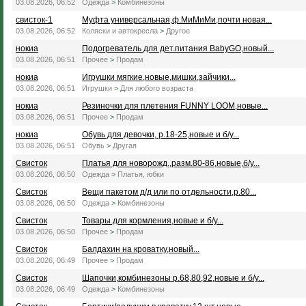
03.08.2026, 06:52
Одежда
>
Комбинезоны
свисток-1
Муфта универсальная,ф.МиМиМи,почти новая...
03.08.2026, 06:52
Коляски и автокресла
>
Другое
нокиа
Подогреватель для дет.питания BabyGO,новый...
03.08.2026, 06:51
Прочее
>
Продам
нокиа
Игрушки мягкие,новые,мишки,зайчики...
03.08.2026, 06:51
Игрушки
>
Для любого возраста
нокиа
Резиночки для плетения FUNNY LOOM,новые...
03.08.2026, 06:51
Прочее
>
Продам
нокиа
Обувь для девочки, р.18-25,новые и б/у...
03.08.2026, 06:51
Обувь
>
Другая
Свисток
Платья для новорожд.,разм.80-86,новые,б/у...
03.08.2026, 06:50
Одежда
>
Платья, юбки
Свисток
Вещи пакетом д/д или по отдельности,р.80...
03.08.2026, 06:50
Одежда
>
Комбинезоны
Свисток
Товары для кормления,новые и б/у...
03.08.2026, 06:50
Прочее
>
Продам
Свисток
Балдахин на кроватку,новый...
03.08.2026, 06:49
Прочее
>
Продам
Свисток
Шапочки,комбинезоны р.68,80,92,новые и б/у...
03.08.2026, 06:49
Одежда
>
Комбинезоны