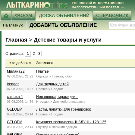
ФОРУМ
ДОСКА ОБЪЯВЛЕНИЙ
СПРАВОЧНИК
ДОБАВИТЬ ОБЪЯВЛЕНИЕ
На главную
Главная
>
Детские товары и услуги
Страницы:
1
2
3
Кто добавил
Заголовок
Милана22
Платье
07.08.2026, 21:22
Одежда
>
Платья, юбки
irengor
Для грудных детей
07.08.2026, 18:37
Прочее
>
Продам
свисток-1
Неваляшки,пирамидки...
06.08.2026, 14:39
Игрушки
>
Для любого возраста
GELOEM
Ласты, лопатки для тренировок
05.08.2026, 20:14
Прочее
>
Продам
GELOEM
Комплект весна/осень ШАЛУНЫ 128-135
05.08.2026, 20:14
Одежда
>
Верхняя одежда
GELOEM
Оправа для очков(новая)