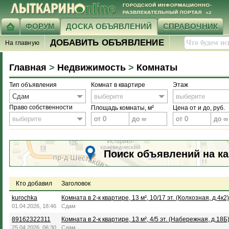
ФОРУМ
ДОСКА ОБЪЯВЛЕНИЙ
СПРАВОЧНИК
ДОБАВИТЬ ОБЪЯВЛЕНИЕ
На главную
Главная
>
Недвижимость
>
Комнаты
Тип объявления
Комнат в квартире
Этаж
Сдам
выберите
выберите
Право собственности
Площадь комнаты, м²
Цена от и до, руб.
выберите
Поиск объявлений на ка
Кто добавил
Заголовок
kurochka
Комната в 2-к квартире, 13 м², 10/17 эт. (Колхозная, д.4к2)
01.04.2026, 18:46
Сдам
89162322311
Комната в 2-к квартире, 13 м², 4/5 эт. (Набережная, д.18Б
25.04.2026, 06:30
Сдам