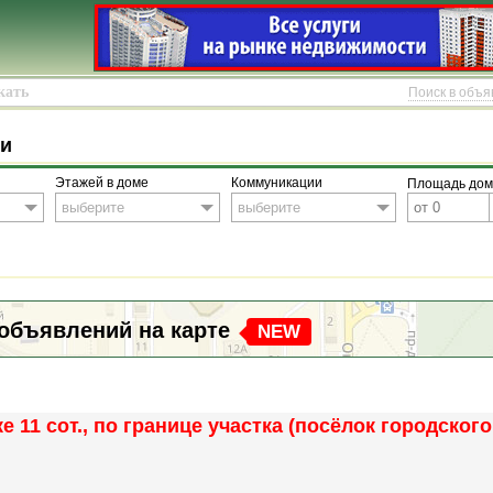
Поиск в объ
жи
Этажей в доме
Коммуникации
Площадь дома
выберите
выберите
объявлений на карте
NEW
ке 11 сот., по границе участка (посёлок городског