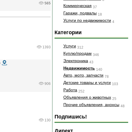
565
Коммерческая
37
Гаражи, подвалы
18
Услуги по недвижимости
4
Категории
Услуги
1393
312
Куплю/продам
346
Электроника
43
)
Недвижимость
140
Авто, мото, запчасти
78
Детские товары и услуги
906
103
Работа
252
Объявления о животных
25
Прочие объявления, анонсы
48
Подпишись!
130
Директ