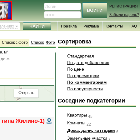
РЕГИСТРАЦИЯ
Забыли пароль?
явлениях
Правила
Реклама
Контакты
FAQ
Сортировка
Список с фото
Список
Фото
, м²
Стандартная
По дате добавления
По цене
По просмотрам
По комментариям
По популярности
Открыть
Соседние подкатегории
Квартиры
45
о типа Жилино-1)
Комнаты
22
Дома, дачи, коттеджи
6
Земельные участки
8