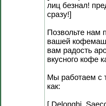
лиц безнал! пр
сразу!]
Позвольте нам 
вашей кофемаши
вам радость ар
вкусного кофе 
Мы работаем с 
как:
[ Delonghi, Saeco