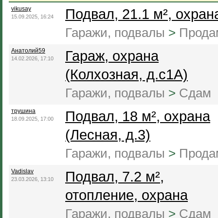
vikusay
Подвал, 21.1 м², охран
15.09.2025, 16:24
Гаражи, подвалы
>
Прода
Анатолий59
Гараж, охрана
14.02.2026, 17:10
(Колхозная, д.с1А)
Гаражи, подвалы
>
Сдам
трушина
Подвал, 18 м², охрана
18.09.2025, 17:00
(Лесная, д.3)
Гаражи, подвалы
>
Прода
Vadislav
Подвал, 7.2 м²,
23.03.2026, 13:10
отопление, охрана
Гаражи, подвалы
>
Сдам