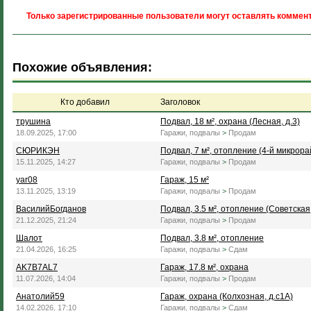
Только зарегистрированные пользователи могут оставлять коммент
Похожие объявления:
Кто добавил
Заголовок
трушина
Подвал, 18 м², охрана (Лесная, д.3)
18.09.2025, 17:00
Гаражи, подвалы
>
Продам
СЮРИКЭН
Подвал, 7 м², отопление (4-й микрорай
15.11.2025, 14:27
Гаражи, подвалы
>
Продам
yar08
Гараж, 15 м²
13.11.2025, 13:19
Гаражи, подвалы
>
Продам
ВасилийБогданов
Подвал, 3.5 м², отопление (Советская,
21.12.2025, 21:24
Гаражи, подвалы
>
Продам
Шалот
Подвал, 3.8 м², отопление
21.04.2026, 16:25
Гаражи, подвалы
>
Сдам
AK7B7AL7
Гараж, 17.8 м², охрана
11.07.2026, 14:04
Гаражи, подвалы
>
Продам
Анатолий59
Гараж, охрана (Колхозная, д.с1А)
14.02.2026, 17:10
Гаражи, подвалы
>
Сдам