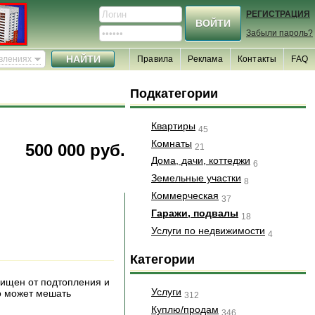
РЕГИСТРАЦИЯ
Забыли пароль?
явлениях
Правила
Реклама
Контакты
FAQ
Подкатегории
Квартиры
45
Комнаты
500 000 руб.
21
Дома, дачи, коттеджи
6
Земельные участки
8
Коммерческая
37
Гаражи, подвалы
18
Услуги по недвижимости
4
Категории
щищен от подтопления и
Услуги
то может мешать
312
Куплю/продам
346