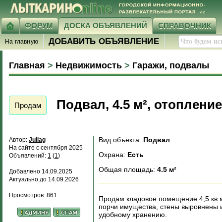
ФОРУМ
ДОСКА ОБЪЯВЛЕНИЙ
СПРАВОЧНИК
ДОБАВИТЬ ОБЪЯВЛЕНИЕ
На главную
Главная
>
Недвижимость
>
Гаражи, подвалы
Подвал, 4.5 м², отопление
Продам
Вид объекта:
Подвал
Автор:
Juliag
На сайте с сентября 2025
Охрана:
Есть
Объявлений:
1
(
1
)
Общая площадь:
4.5 м²
Добавлено 14.09.2025
Актуально до 14.09.2026
Просмотров: 861
Продам кладовое помещение 4,5 кв м
порчи имущества, стены выровнены и
удобному хранению.