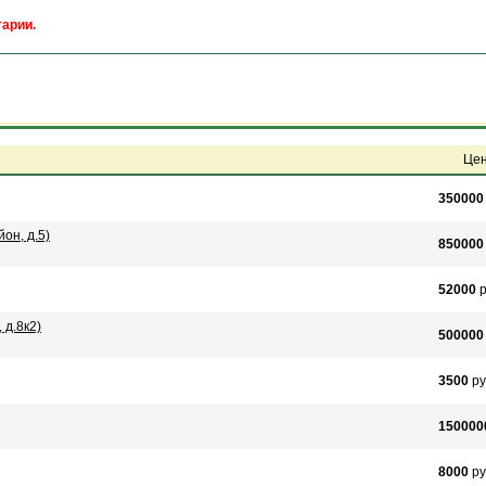
арии.
Це
350000
он, д.5)
850000
52000
р
 д.8к2)
500000
3500
ру
150000
8000
ру