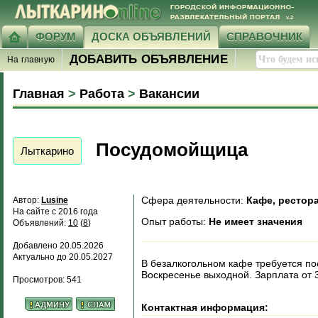
ФОРУМ
ДОСКА ОБЪЯВЛЕНИЙ
СПРАВОЧНИК
ДОБАВИТЬ ОБЪЯВЛЕНИЕ
На главную
Главная
>
Работа
>
Вакансии
Посудомойщица
Лыткарино
Сфера деятельности:
Кафе, рестор
Автор:
Lusine
На сайте с 2016 года
Опыт работы:
Не имеет значения
Объявлений:
10
(
8
)
Добавлено 20.05.2026
Актуально до 20.05.2027
В безалкогольном кафе требуется по
Воскресенье выходной. Зарплата от 
Просмотров: 541
Контактная информация: