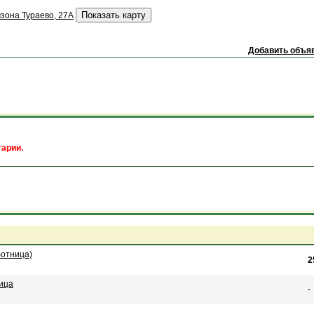
зона Тураево, 27А
Добавить объяв
арии.
ботница)
2
ица
-