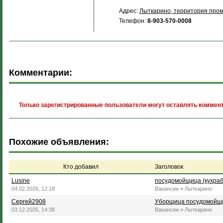
Адрес:
Лыткарино, территория пром
Телефон:
8-903-570-0008
Комментарии:
Только зарегистрированные пользователи могут оставлять коммент
Похожие объявления:
Кто добавил
Заголовок
Lusine
посудомойщица (кухра
04.02.2026, 12:18
Вакансии
>
Лыткарино
Сергей2908
Уборщица посудомойщ
03.12.2025, 14:38
Вакансии
>
Лыткарино