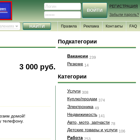
РЕГИСТРАЦИЯ
Забыли пароль?
явлениях
Правила
Реклама
Контакты
FAQ
Подкатегории
Вакансии
239
Резюме
3 000 руб.
14
Категории
Услуги
308
Куплю/продам
374
Электроника
49
Недвижимость
возим домой!
141
у телефону.
Авто, мото, запчасти
78
Детские товары и услуги
106
Работа
253