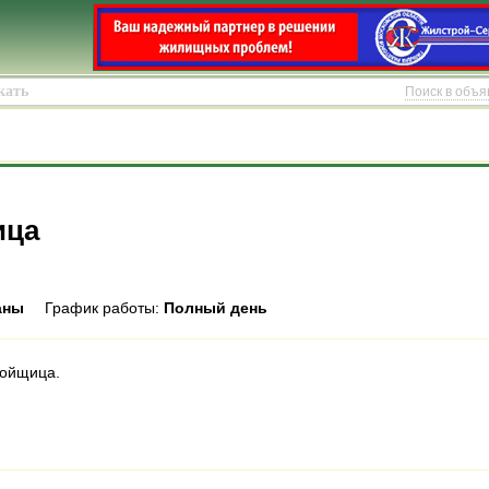
Поиск в объ
ица
аны
График работы:
Полный день
мойщица.