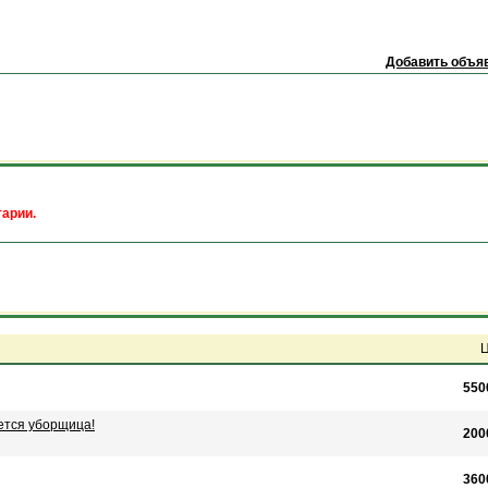
Добавить объяв
арии.
Ц
550
тся уборщица!
200
360