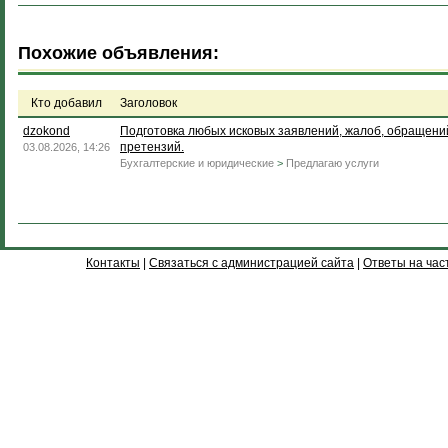
Похожие объявления:
Кто добавил
Заголовок
dzokond
Подготовка любых исковых заявлений, жалоб, обращени
претензий.
03.08.2026, 14:26
Бухгалтерские и юридические
>
Предлагаю услуги
Контакты
|
Связаться с администрацией сайта
|
Ответы на час