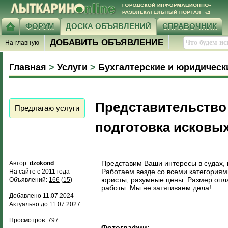
ФОРУМ
ДОСКА ОБЪЯВЛЕНИЙ
СПРАВОЧНИК
ДОБАВИТЬ ОБЪЯВЛЕНИЕ
На главную
Главная
>
Услуги
>
Бухгалтерские и юридическ
Представительство 
Предлагаю услуги
подготовка исковых
Представим Ваши интересы в судах,
Автор:
dzokond
Работаем везде со всеми категориям
На сайте с 2011 года
юристы, разумные цены. Размер опла
Объявлений:
166
(
15
)
работы. Мы не затягиваем дела!
Добавлено 11.07.2024
Актуально до 11.07.2027
Просмотров: 797
Фотографии: