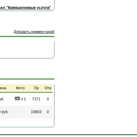
дел "Компьютерные услуги"
Добавить комментарий
ена
Фото
Пр
Отв
уб.
x 1
7371
0
0
руб.
10803
0