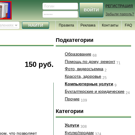
РЕГИСТРАЦИЯ
Забыли пароль?
явлениях
Правила
Реклама
Контакты
FAQ
Подкатегории
Образование
68
Помощь по дому, ремонт
150 руб.
71
Фото, видеосъемка
2
Красота, здоровье
25
Компьютерные услуги
9
Бухгалтерские и юридические
24
Прочие
109
Категории
Услуги
308
Куплю/продам
ом, что позволяет
374