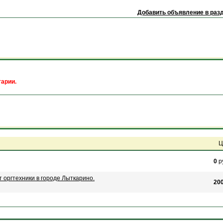
Добавить объявление в раз
арии.
Ц
0
р
 оргтехники в городе Лыткарино.
20