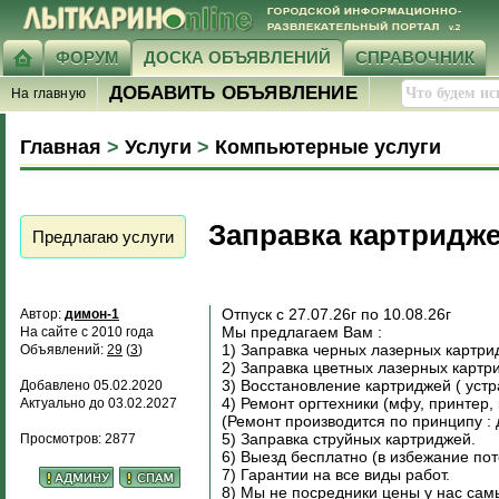
ФОРУМ
ДОСКА ОБЪЯВЛЕНИЙ
СПРАВОЧНИК
ДОБАВИТЬ ОБЪЯВЛЕНИЕ
На главную
Главная
>
Услуги
>
Компьютерные услуги
Заправка картридже
Предлагаю услуги
Отпуск с 27.07.26г по 10.08.26г
Автор:
димон-1
Мы предлагаем Вам :
На сайте с 2010 года
1) Заправка черных лазерных картри
Объявлений:
29
(
3
)
2) Заправка цветных лазерных картри
3) Восстановление картриджей ( уст
Добавлено 05.02.2020
4) Ремонт оргтехники (мфу, принтер,
Актуально до 03.02.2027
(Ремонт производится по принципу : 
5) Заправка струйных картриджей.
Просмотров: 2877
6) Выезд бесплатно (в избежание по
7) Гарантии на все виды работ.
8) Мы не посредники цены у нас сам