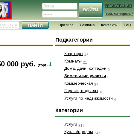
РЕГИСТРАЦИЯ
Забыли пароль?
явлениях
Правила
Реклама
Контакты
FAQ
Подкатегории
Квартиры
45
Комнаты
0 000 руб.
21
(торг)
Дома, дачи, коттеджи
6
Земельные участки
8
Коммерческая
37
Гаражи, подвалы
18
Услуги по недвижимости
4
Категории
Услуги
312
Куплю/продам
346