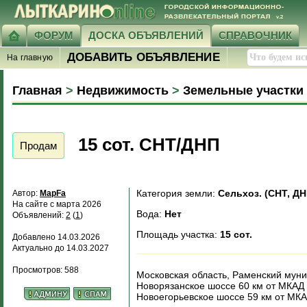
ФОРУМ
ДОСКА ОБЪЯВЛЕНИЙ
СПРАВОЧНИК
ДОБАВИТЬ ОБЪЯВЛЕНИЕ
На главную
Главная
>
Недвижимость
>
Земельные участки
15 сот. СНТ/ДНП
Продам
Категория земли:
Сельхоз. (СНТ, ДН
Автор:
МарFa
На сайте с марта 2026
Вода:
Нет
Объявлений:
2
(
1
)
Площадь участка:
15 сот.
Добавлено 14.03.2026
Актуально до 14.03.2027
Просмотров: 588
Московская область, Раменский муни
Новорязанское шоссе 60 км от МКАД
Новоегорьевское шоссе 59 км от МК