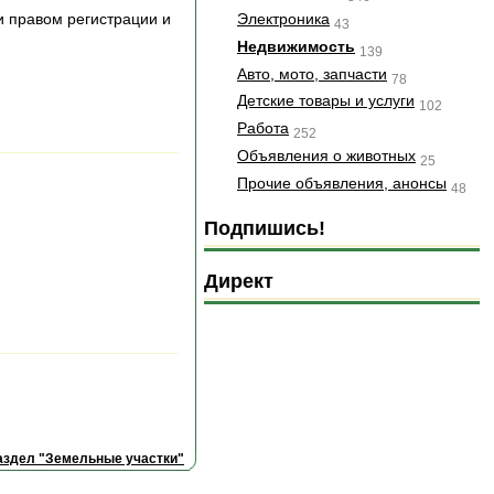
Электроника
и правом регистрации и
43
Недвижимость
139
Авто, мото, запчасти
78
Детские товары и услуги
102
Работа
252
Объявления о животных
25
Прочие объявления, анонсы
48
Подпишись!
Директ
аздел "Земельные участки"