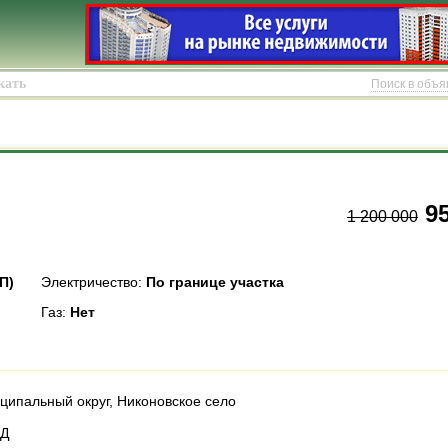
Поиск в объ
95
1 200 000
П)
Электричество:
По границе участка
Газ:
Нет
ципальный округ, Никоновское село
АД