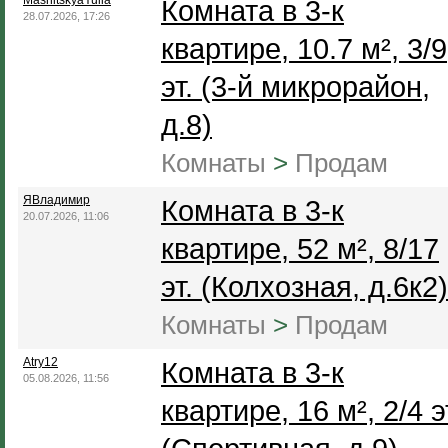
MashitskyaYulia
Комната в 3-к
28.07.2026, 17:26
квартире, 10.7 м², 3/9
эт. (3-й микрорайон,
д.8)
Комнаты
>
Продам
ЯВладимир
Комната в 3-к
20.07.2026, 11:06
квартире, 52 м², 8/17
эт. (Колхозная, д.6к2)
Комнаты
>
Продам
Atry12
Комната в 3-к
05.08.2026, 11:56
квартире, 16 м², 2/4 э