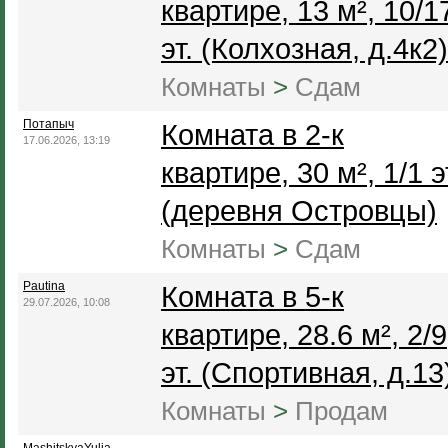
квартире, 13 м², 10/1
эт. (Колхозная, д.4к2)
Комнаты
>
Сдам
Потапыч
Комната в 2-к
17.06.2026, 13:19
квартире, 30 м², 1/1 э
(деревня Островцы)
Комнаты
>
Сдам
Pautina
Комната в 5-к
29.07.2026, 10:08
квартире, 28.6 м², 2/9
эт. (Спортивная, д.13
Комнаты
>
Продам