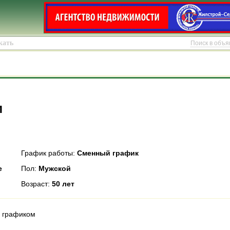
Поиск в объ
м
График работы:
Сменный график
е
Пол:
Мужской
Возраст:
50 лет
м графиком