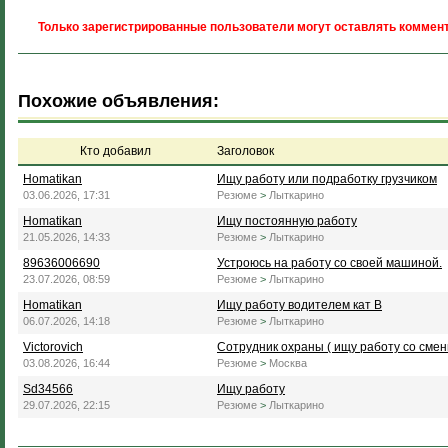
Только зарегистрированные пользователи могут оставлять коммент
Похожие объявления:
Кто добавил
Заголовок
Homatikan
Ищу работу или подработку грузчиком
03.06.2026, 17:31
Резюме
>
Лыткарино
Homatikan
Ищу постоянную работу
21.05.2026, 14:33
Резюме
>
Лыткарино
89636006690
Устроюсь на работу со своей машиной.
23.07.2026, 08:59
Резюме
>
Лыткарино
Homatikan
Ищу работу водителем кат В
06.07.2026, 14:18
Резюме
>
Лыткарино
Victorovich
Сотрудник охраны ( ищу работу со сме
03.08.2026, 16:44
Резюме
>
Москва
Sd34566
Ищу работу
29.07.2026, 22:15
Резюме
>
Лыткарино