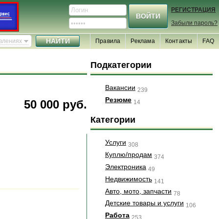
РЕГИСТРАЦИЯ
Забыли пароль?
явлениях
Правила
Реклама
Контакты
FAQ
Подкатегории
Вакансии
239
Резюме
50 000 руб.
14
Категории
Услуги
308
Куплю/продам
374
Электроника
49
Недвижимость
141
Авто, мото, запчасти
78
Детские товары и услуги
106
Работа
253