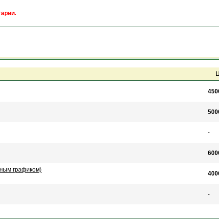
арии.
Ц
450
500
-
600
нным графиком)
400
-