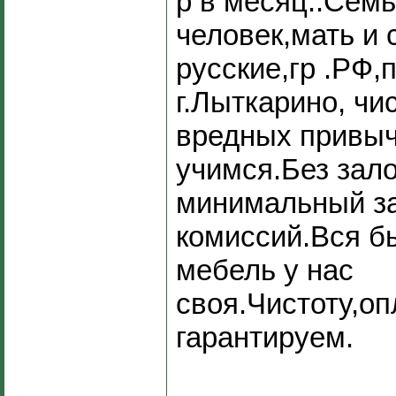
р в месяц..Семь
человек,мать и 
русские,гр .РФ,
г.Лыткарино, чи
вредных привыч
учимся.Без зало
минимальный за
комиссий.Вся б
мебель у нас
своя.Чистоту,оп
гарантируем.