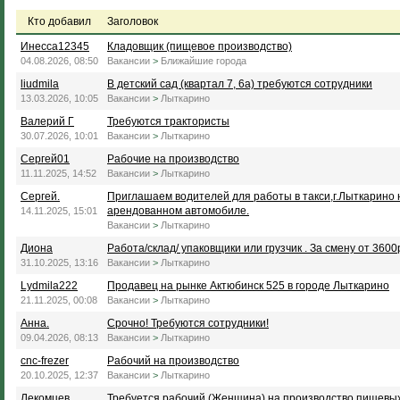
Кто добавил
Заголовок
Инесса12345
Кладовщик (пищевое производство)
04.08.2026, 08:50
Вакансии
>
Ближайшие города
liudmila
В детский сад (квартал 7, 6а) требуются сотрудники
13.03.2026, 10:05
Вакансии
>
Лыткарино
Валерий Г
Требуются трактористы
30.07.2026, 10:01
Вакансии
>
Лыткарино
Сергей01
Рабочие на производство
11.11.2025, 14:52
Вакансии
>
Лыткарино
Сергей.
Приглашаем водителей для работы в такси,г.Лыткарино 
арендованном автомобиле.
14.11.2025, 15:01
Вакансии
>
Лыткарино
Диона
Работа/склад/ упаковщики или грузчик . За смену от 3600
31.10.2025, 13:16
Вакансии
>
Лыткарино
Lydmila222
Продавец на рынке Актюбинск 525 в городе Лыткарино
21.11.2025, 00:08
Вакансии
>
Лыткарино
Анна.
Срочно! Требуются сотрудники!
09.04.2026, 08:13
Вакансии
>
Лыткарино
cnc-frezer
Рабочий на производство
20.10.2025, 12:37
Вакансии
>
Лыткарино
Лекомцев
Требуется рабочий (Женщина) на производство пищевы