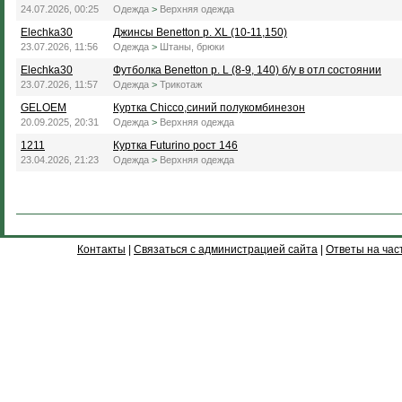
24.07.2026, 00:25
Одежда
>
Верхняя одежда
Elechka30
Джинсы Benetton р. XL (10-11,150)
23.07.2026, 11:56
Одежда
>
Штаны, брюки
Elechka30
Футболка Benetton р. L (8-9, 140) б/у в отл состоянии
23.07.2026, 11:57
Одежда
>
Трикотаж
GELOEM
Куртка Chicco,синий полукомбинезон
20.09.2025, 20:31
Одежда
>
Верхняя одежда
1211
Куртка Futurino рост 146
23.04.2026, 21:23
Одежда
>
Верхняя одежда
Контакты
|
Связаться с администрацией сайта
|
Ответы на час