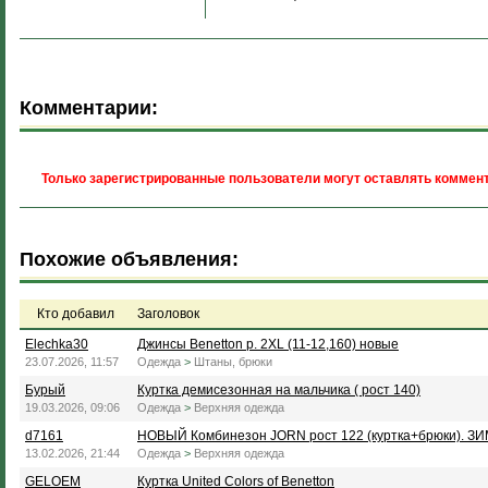
Комментарии:
Только зарегистрированные пользователи могут оставлять коммент
Похожие объявления:
Кто добавил
Заголовок
Elechka30
Джинсы Benetton р. 2XL (11-12,160) новые
23.07.2026, 11:57
Одежда
>
Штаны, брюки
Бурый
Куртка демисезонная на мальчика ( рост 140)
19.03.2026, 09:06
Одежда
>
Верхняя одежда
d7161
НОВЫЙ Комбинезон JORN рост 122 (куртка+брюки). ЗИ
13.02.2026, 21:44
Одежда
>
Верхняя одежда
GELOEM
Куртка United Colors of Benetton