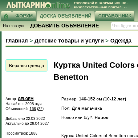
ФОРУМ
ДОСКА ОБЪЯВЛЕНИЙ
СПРАВОЧНИК
ДОБАВИТЬ ОБЪЯВЛЕНИЕ
На главную
Главная
>
Детские товары и услуги
>
Одежда
Куртка United Colors 
Верхняя одежда
Benetton
Размер:
146-152 см (10-12 лет)
Автор:
GELOEM
На сайте с 2008 года
Пол:
Для мальчика
Объявлений:
168
(
22
)
Новое или б/у?:
Новое
Добавлено 22.03.2022
Актуально до 29.04.2027
Просмотров: 1888
Куртка United Colors of Benetton нов