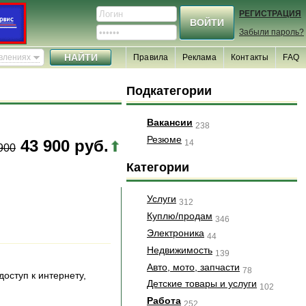
РЕГИСТРАЦИЯ
Забыли пароль?
явлениях
Правила
Реклама
Контакты
FAQ
Подкатегории
Вакансии
238
Резюме
43 900 руб.
14
900
Категории
Услуги
312
Куплю/продам
346
Электроника
44
Недвижимость
139
Авто, мото, запчасти
78
оступ к интернету,
Детские товары и услуги
102
Работа
252