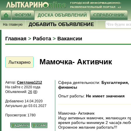
ФОРУМ
ДОСКА ОБЪЯВЛЕНИЙ
СПРАВОЧНИК
ДОБАВИТЬ ОБЪЯВЛЕНИЕ
На главную
Главная
>
Работа
>
Вакансии
Мамочка- Активчик
Лыткарино
Сфера деятельности:
Бухгалтерия,
Автор:
Светлана1212
финансы
На сайте с 2020 года
Объявлений:
26
(
8
)
Опыт работы:
Не имеет значения
Добавлено 14.04.2020
Актуально до 03.01.2027
Мамочка- Активчик
Просмотров: 1780
Ищу активных мамочек, желающих про
время работы минимум 2 часа(в люб
Огромное желание работать!!!