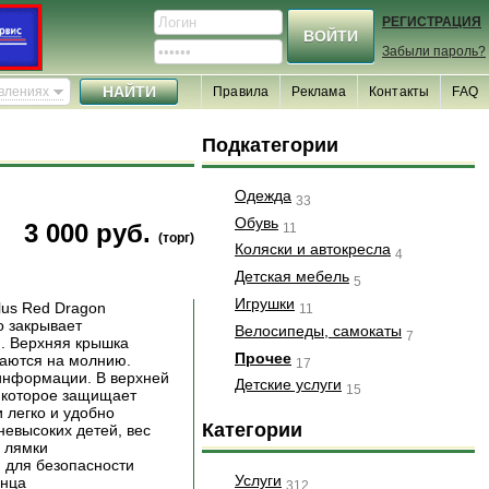
РЕГИСТРАЦИЯ
Забыли пароль?
явлениях
Правила
Реклама
Контакты
FAQ
Подкатегории
Одежда
33
Обувь
3 000 руб.
11
(торг)
Коляски и автокресла
4
Детская мебель
5
Игрушки
lus Red Dragon
11
о закрывает
Велосипеды, самокаты
7
й. Верхняя крышка
Прочее
ваются на молнию.
17
 информации. В верхней
Детские услуги
15
, которое защищает
 легко и удобно
Категории
невысоких детей, вес
 лямки
 для безопасности
Услуги
анца
312