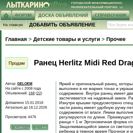
ФОРУМ
ДОСКА ОБЪЯВЛЕНИЙ
СПРАВОЧНИК
ДОБАВИТЬ ОБЪЯВЛЕНИЕ
На главную
Главная
>
Детские товары и услуги
>
Прочее
Ранец Herlitz Midi Red Dr
Продам
Яркий и оригинальный ранец, которы
Автор:
GELOEM
выполнен в не марких тонах и украш
На сайте с 2008 года
содержимое. Внутри ранец имеет дв
Объявлений:
168
(
22
)
застегивается на надежный замок. Р
Изнутри крышки предусмотрено спец
Добавлено 15.01.2018
части ранец имеет удобную ручку-пе
Актуально до 16.12.2026
содержимое от влаги. Лямки выполне
регулируются по длине. Преимущества
Просмотров: 4476
ранца < 1 кг Эргономичная форма с
Защелкивающийся замок со светоотр
ребенка в темное время Прочное и у