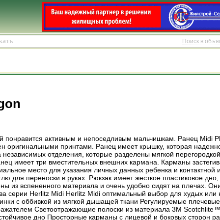
Поиск в объ
agon
й понравится активным и непоседливым мальчишкам. Ранец Midi P
ен оригинальными принтами. Ранец имеет крышку, которая надежн
а независимых отделения, которые разделены мягкой перегородко
анец имеет три вместительных внешних кармана. Карманы застеги
иальное место для указания личных данных ребенка и контактной
тлю для переноски в руках. Рюкзак имеет жесткое пластиковое дно
ны из вспененного материала и очень удобно сидят на плечах. Они
 серии Herlitz Midi Herlitz Midi оптимальный выбор для худых или 
пинки с оббивкой из мягкой дышащей ткани Регулируемые плечевые
ажателем Светоотражающие полоски из материала 3M Scotchlite™
стойчивое дно Просторные карманы с лицевой и боковых сторон р