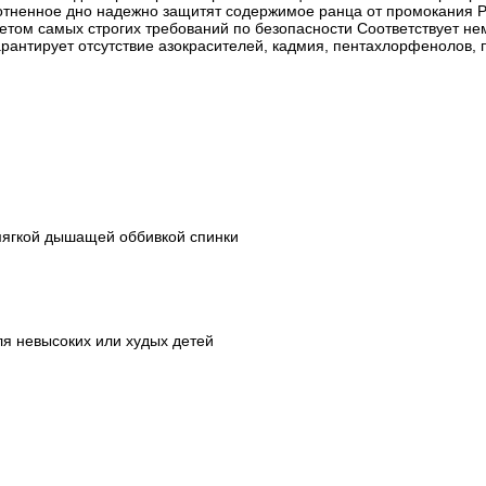
тненное дно надежно защитят содержимое ранца от промокания Р
етом самых строгих требований по безопасности Соответствует не
арантирует отсутствие азокрасителей, кадмия, пентахлорфенолов,
мягкой дышащей оббивкой спинки
я невысоких или худых детей