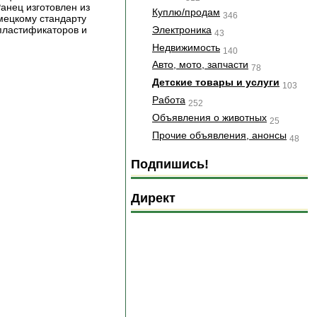
анец изготовлен из
Куплю/продам
346
мецкому стандарту
Электроника
 пластификаторов и
43
Недвижимость
140
Авто, мото, запчасти
78
Детские товары и услуги
103
Работа
252
Объявления о животных
25
Прочие объявления, анонсы
48
Подпишись!
Директ