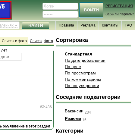
РЕГИСТРАЦИЯ
Забыли пароль?
явлениях
Правила
Реклама
Контакты
FAQ
Сортировка
Список с фото
Список
Фото
 лет
Стандартная
По дате добавления
По цене
По просмотрам
По комментариям
По популярности
Соседние подкатегории
436
Вакансии
234
Резюме
15
ь объявление в этот раздел
Категории