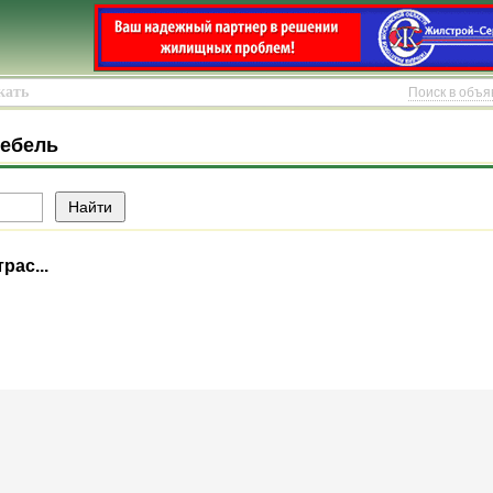
Поиск в объ
мебель
рас...