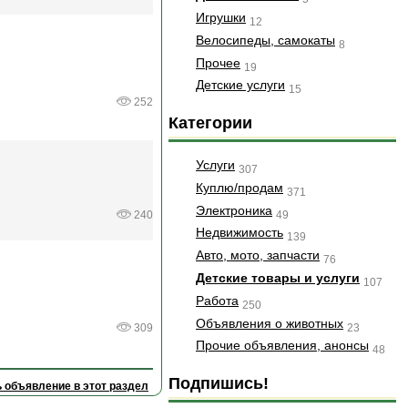
Игрушки
12
Велосипеды, самокаты
8
Прочее
19
Детские услуги
15
252
Категории
Услуги
307
Куплю/продам
371
Электроника
49
240
Недвижимость
139
Авто, мото, запчасти
76
Детские товары и услуги
107
Работа
250
Объявления о животных
23
309
Прочие объявления, анонсы
48
Подпишись!
 объявление в этот раздел