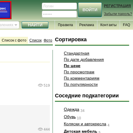
РЕГИСТРАЦИЯ
Забыли пароль?
явлениях
Правила
Реклама
Контакты
FAQ
Сортировка
Список с фото
Список
Фото
Стандартная
По дате добавления
По цене
По просмотрам
По комментариям
По популярности
519
Соседние подкатегории
Одежда
34
Обувь
10
Коляски и автокресла
4
444
Детская мебель
5